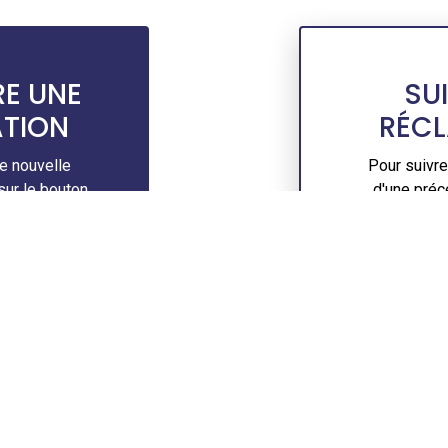
E UNE
SU
TION
RÉC
e nouvelle
Pour suivre
sur le bouton
d'une préc
s.
cliquez sur 
marche »