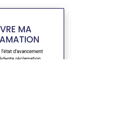
IVRE MA
LAMATION
 l'état d'avancement
édente réclamation,
le bouton ci-dessous.
Accéder »