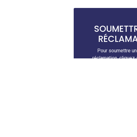
SOUMETTR
RÉCLAMA
Pour soumettre un
réclamation, cliquez 
ci-dessou
Commencer la dé